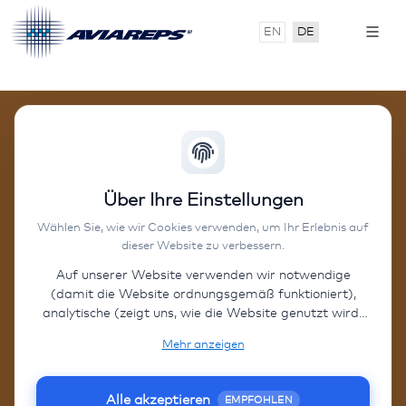
EN
DE
Neuheit
Über Ihre Einstellungen
en in
Wählen Sie, wie wir Cookies verwenden, um Ihr Erlebnis auf
dieser Website zu verbessern.
San
Auf unserer Website verwenden wir notwendige
(damit die Website ordnungsgemäß funktioniert),
Diego
analytische (zeigt uns, wie die Website genutzt wird)
und funktionale (Benutzereinstellungen) Cookies.
im
Mehr anzeigen
Wenn Sie „Alle akzeptieren“ wählen, können einige
Daten an Drittländer (außerhalb der EU) übermittelt
Frühling
werden. Auf unserer Website verlinken wir auf
Alle akzeptieren
EMPFOHLEN